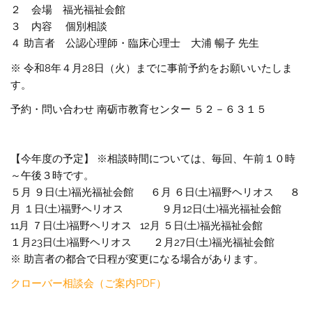
２ 会場 福光福祉会館
３ 内容 個別相談
４ 助言者 公認心理師・臨床心理士 大浦 暢子 先生
※ 令和8年４月28日（火）までに事前予約をお願いいたしま
す。
予約・問い合わせ 南砺市教育センター ５２－６３１５
【今年度の予定】 ※相談時間については、毎回、午前１０時
～午後３時です。
５月 ９日(土)福光福祉会館 ６月 ６日(土)福野ヘリオス ８
月 １日(土)福野ヘリオス ９月12日(土)福光福祉会館
11月 ７日(土)福野ヘリオス 12月 ５日(土)福光福祉会館
１月23日(土)福野ヘリオス ２月27日(土)福光福祉会館
※ 助言者の都合で日程が変更になる場合があります。
クローバー相談会（ご案内PDF）