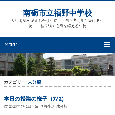
Skip
to
content
南砺市立福野中学校
互いを認め励まし合う生徒 自ら考え学び続ける生
徒 粘り強く心身を鍛える生徒
MENU
カテゴリー:
未分類
本日の授業の様子（7/2)
2026年7月2日
学校生活
,
未分類