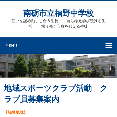
Skip
to
content
南砺市立福野中学校
互いを認め励まし合う生徒 自ら考え学び続ける生
徒 粘り強く心身を鍛える生徒
MENU
地域スポーツクラブ活動 ク
ラブ員募集案内
【福野地域】