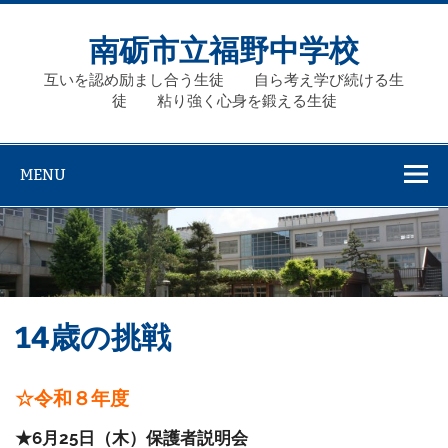
Skip
to
content
南砺市立福野中学校
互いを認め励まし合う生徒 自ら考え学び続ける生
徒 粘り強く心身を鍛える生徒
MENU
14歳の挑戦
☆令和８年度
★6月25日（木）保護者説明会