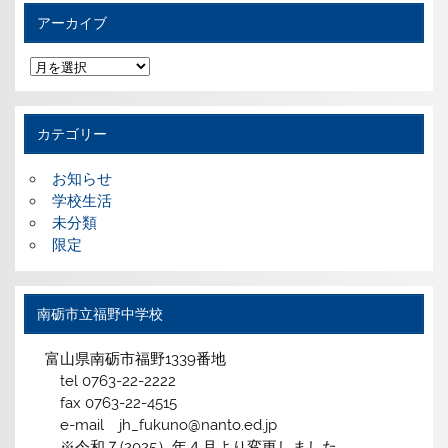
アーカイブ
ア
ー
カ
イ
ブ
カテゴリー
お知らせ
学校生活
未分類
限定
南砺市立福野中学校
富山県南砺市福野1339番地
tel 0763-22-2222
fax 0763-22-4515
e-mail jh_fukuno@nanto.ed.jp
※令和７(2025）年４月より変更しました。