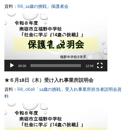
資料：
R8_14歳の挑戦」保護者会
動
画
プ
レ
ー
ヤ
ー
00:00
12:04
★６月18日（木）受け入れ事業所説明会
資料：
R8_0618「14歳の挑戦」受入れ事業所担当者説明会資
料
動
画
プ
レ