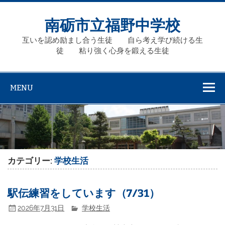
Skip
to
content
南砺市立福野中学校
互いを認め励まし合う生徒 自ら考え学び続ける生
徒 粘り強く心身を鍛える生徒
MENU
カテゴリー:
学校生活
駅伝練習をしています（7/31）
2026年7月31日
学校生活