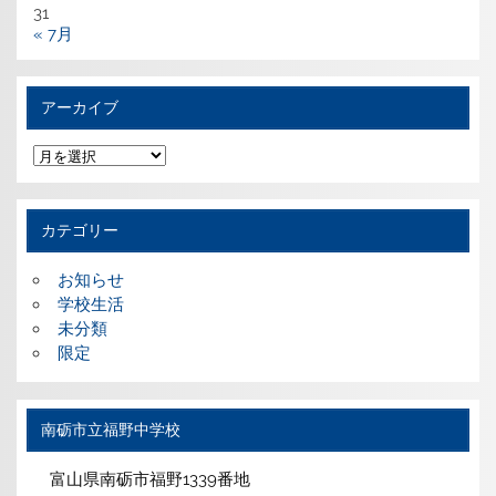
31
« 7月
アーカイブ
ア
ー
カ
イ
ブ
カテゴリー
お知らせ
学校生活
未分類
限定
南砺市立福野中学校
富山県南砺市福野1339番地