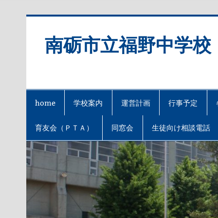
Skip
to
content
南砺市立福野中学校
home
学校案内
運営計画
行事予定
育友会（ＰＴＡ）
同窓会
生徒向け相談電話