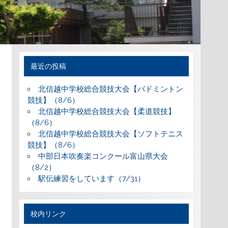
最近の投稿
北信越中学校総合競技大会【バドミントン
競技】（8/6）
北信越中学校総合競技大会【柔道競技】
（8/6）
北信越中学校総合競技大会【ソフトテニス
競技】（8/6）
中部日本吹奏楽コンクール富山県大会
（8/2）
駅伝練習をしています（7/31）
校内リンク