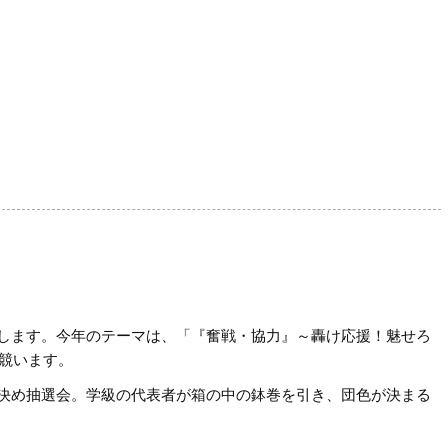
します。今年のテーマは、「『奮戦・協力』～轟け応援！魅せろ
競います。
決め抽選会。学級の代表者が箱の中の鉢巻を引き、団色が決まる