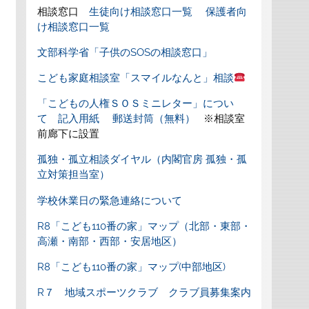
相談窓口
生徒向け相談窓口一覧
保護者向
け相談窓口一覧
文部科学省「子供のSOSの相談窓口」
こども家庭相談室「スマイルなんと」相談
「こどもの人権ＳＯＳミニレター」につい
て
記入用紙
郵送封筒（無料）
※相談室
前廊下に設置
孤独・孤立相談ダイヤル（内閣官房 孤独・孤
立対策担当室）
学校休業日の緊急連絡について
R8「こども110番の家」マップ（北部・東部・
高瀬・南部・西部・安居地区）
R8「こども110番の家」マップ(中部地区)
R７ 地域スポーツクラブ クラブ員募集案内