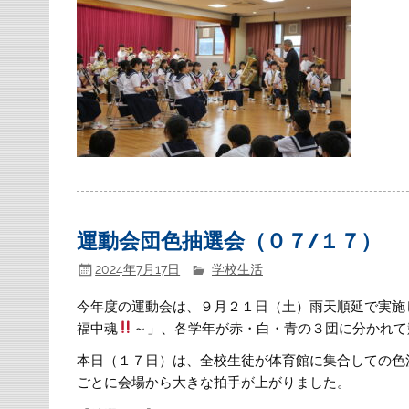
運動会団色抽選会（０７/１７）
2024年7月17日
学校生活
今年度の運動会は、９月２１日（土）雨天順延で実施
福中魂
～」、各学年が赤・白・青の３団に分かれて
本日（１７日）は、全校生徒が体育館に集合しての色
ごとに会場から大きな拍手が上がりました。