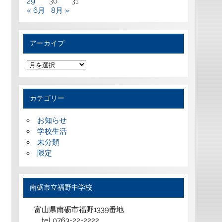
29
30
31
« 6月
8月 »
アーカイブ
ア
ー
カ
イ
ブ
カテゴリー
お知らせ
学校生活
未分類
限定
南砺市立福野中学校
富山県南砺市福野1339番地
tel 0763-22-2222