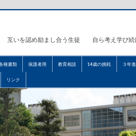
互いを認め励まし合う生徒 自ら考え学び続
各種書類
保護者用
教育相談
14歳の挑戦
３年進
リンク