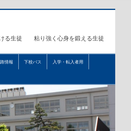
ける生徒 粘り強く心身を鍛える生徒
路情報
下校バス
入学・転入者用