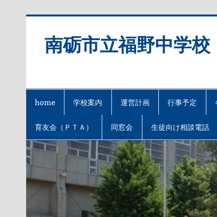
Skip
to
content
南砺市立福野中学校
home
学校案内
運営計画
行事予定
育友会（ＰＴＡ）
同窓会
生徒向け相談電話