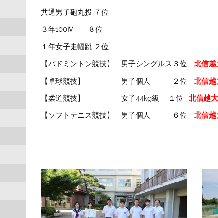
共通男子砲丸投 ７位
３年100Ｍ ８位
１年女子走幅跳 ２位
【バドミントン競技】 男子シングルス３位
北信越
【卓球競技】 男子個人 ２位
北信越
【柔道競技】 女子44kg級 １位
北信越
【ソフトテニス競技】 男子個人 ６位
北信越