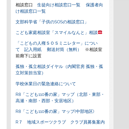
相談窓口
生徒向け相談窓口一覧
保護者向
け相談窓口一覧
文部科学省「子供のSOSの相談窓口」
こども家庭相談室「スマイルなんと」相談
「こどもの人権ＳＯＳミニレター」につい
て
記入用紙
郵送封筒（無料）
※相談室
前廊下に設置
孤独・孤立相談ダイヤル（内閣官房 孤独・孤
立対策担当室）
学校休業日の緊急連絡について
R8「こども110番の家」マップ（北部・東部・
高瀬・南部・西部・安居地区）
R8「こども110番の家」マップ(中部地区)
R７ 地域スポーツクラブ クラブ員募集案内