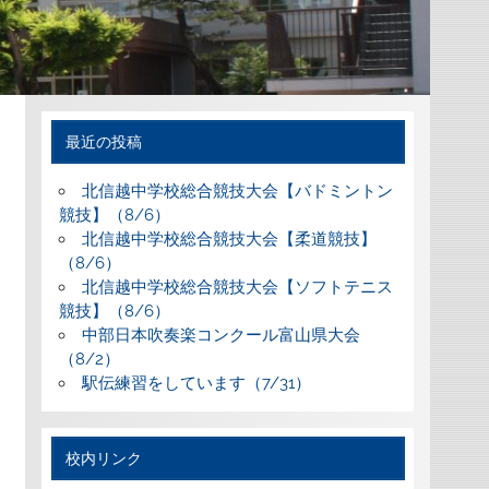
最近の投稿
北信越中学校総合競技大会【バドミントン
競技】（8/6）
北信越中学校総合競技大会【柔道競技】
（8/6）
北信越中学校総合競技大会【ソフトテニス
競技】（8/6）
中部日本吹奏楽コンクール富山県大会
（8/2）
駅伝練習をしています（7/31）
校内リンク