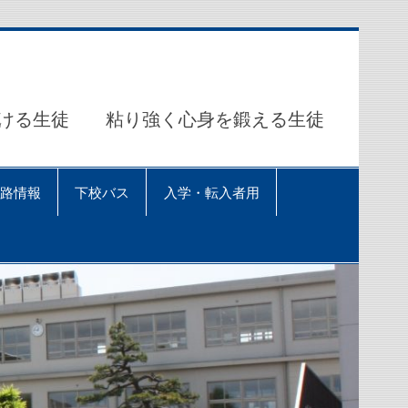
ける生徒 粘り強く心身を鍛える生徒
路情報
下校バス
入学・転入者用