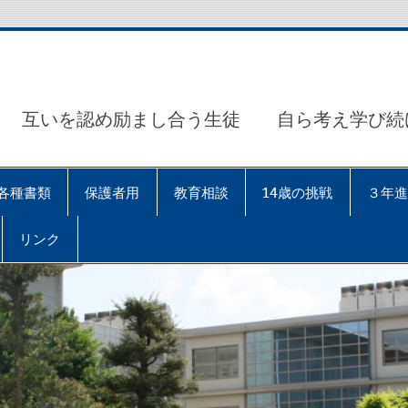
互いを認め励まし合う生徒 自ら考え学び続
各種書類
保護者用
教育相談
14歳の挑戦
３年進
リンク