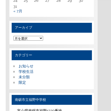
24
25
26
27
28
29
30
31
« 7月
アーカイブ
ア
ー
カ
イ
ブ
カテゴリー
お知らせ
学校生活
未分類
限定
南砺市立福野中学校
富山県南砺市福野1339番地