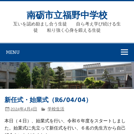
Skip
to
content
南砺市立福野中学校
互いを認め励まし合う生徒 自ら考え学び続ける生
徒 粘り強く心身を鍛える生徒
MENU
新任式・始業式（R6/04/04）
2024年4月4日
学校生活
本日（４日）、始業式を行い、令和６年度をスタートしまし
た。始業式に先立って新任式を行い、６名の先生方から自己