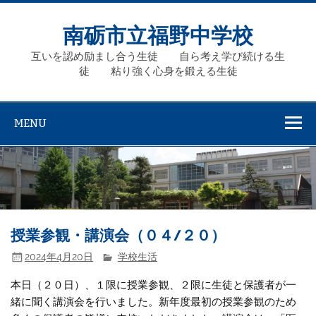
Skip
to
content
南砺市立福野中学校
互いを認め励まし合う生徒 自ら考え学び続ける生
徒 粘り強く心身を鍛える生徒
MENU
授業参観・講演会（０４/２０）
2024年4月20日
学校生活
本日（２０日）、１限に授業参観、２限に生徒と保護者が一
緒に聞く講演会を行いました。新年度最初の授業参観のため