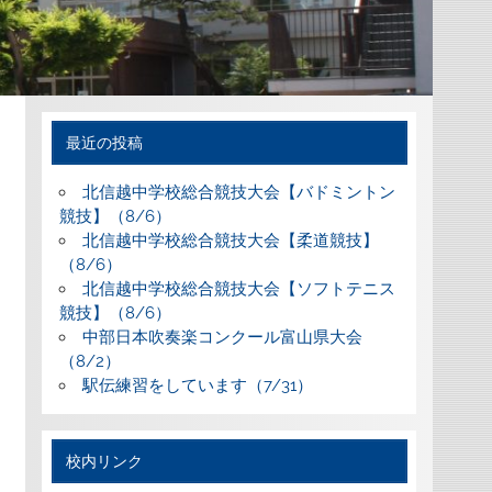
最近の投稿
北信越中学校総合競技大会【バドミントン
競技】（8/6）
北信越中学校総合競技大会【柔道競技】
（8/6）
北信越中学校総合競技大会【ソフトテニス
競技】（8/6）
中部日本吹奏楽コンクール富山県大会
（8/2）
駅伝練習をしています（7/31）
校内リンク