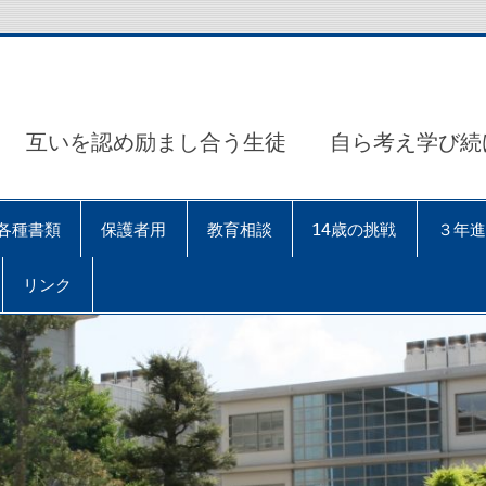
互いを認め励まし合う生徒 自ら考え学び続
各種書類
保護者用
教育相談
14歳の挑戦
３年進
リンク