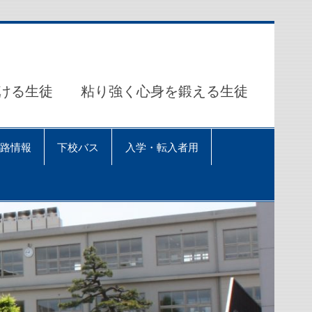
ける生徒 粘り強く心身を鍛える生徒
路情報
下校バス
入学・転入者用