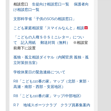
相談窓口
生徒向け相談窓口一覧
保護者向
け相談窓口一覧
文部科学省「子供のSOSの相談窓口」
こども家庭相談室「スマイルなんと」相談
「こどもの人権ＳＯＳミニレター」につい
て
記入用紙
郵送封筒（無料）
※相談室
前廊下に設置
孤独・孤立相談ダイヤル（内閣官房 孤独・孤
立対策担当室）
学校休業日の緊急連絡について
R8「こども110番の家」マップ（北部・東部・
高瀬・南部・西部・安居地区）
R8「こども110番の家」マップ(中部地区)
R７ 地域スポーツクラブ クラブ員募集案内