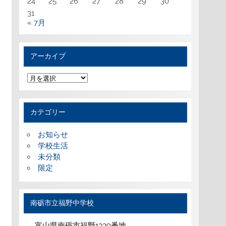
24
25
26
27
28
29
30
31
« 7月
アーカイブ
ア
ー
カ
イ
ブ
カテゴリー
お知らせ
学校生活
未分類
限定
南砺市立福野中学校
富山県南砺市福野1339番地