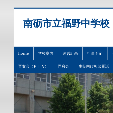
Skip
to
content
南砺市立福野中学校
home
学校案内
運営計画
行事予定
育友会（ＰＴＡ）
同窓会
生徒向け相談電話