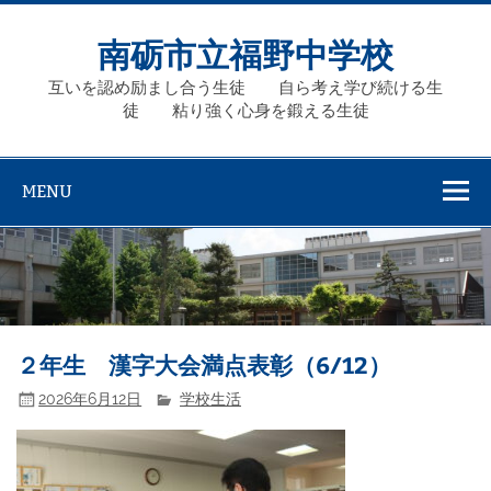
Skip
to
content
南砺市立福野中学校
互いを認め励まし合う生徒 自ら考え学び続ける生
徒 粘り強く心身を鍛える生徒
MENU
２年生 漢字大会満点表彰（6/12）
2026年6月12日
学校生活