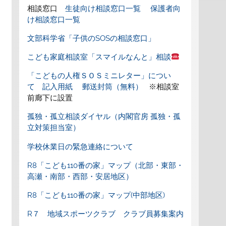
相談窓口
生徒向け相談窓口一覧
保護者向
け相談窓口一覧
文部科学省「子供のSOSの相談窓口」
こども家庭相談室「スマイルなんと」相談
「こどもの人権ＳＯＳミニレター」につい
て
記入用紙
郵送封筒（無料）
※相談室
前廊下に設置
孤独・孤立相談ダイヤル（内閣官房 孤独・孤
立対策担当室）
学校休業日の緊急連絡について
R8「こども110番の家」マップ（北部・東部・
高瀬・南部・西部・安居地区）
R8「こども110番の家」マップ(中部地区)
R７ 地域スポーツクラブ クラブ員募集案内