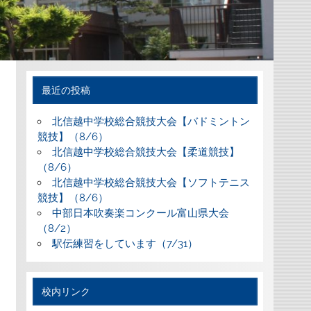
最近の投稿
北信越中学校総合競技大会【バドミントン
競技】（8/6）
北信越中学校総合競技大会【柔道競技】
（8/6）
北信越中学校総合競技大会【ソフトテニス
競技】（8/6）
中部日本吹奏楽コンクール富山県大会
（8/2）
駅伝練習をしています（7/31）
校内リンク