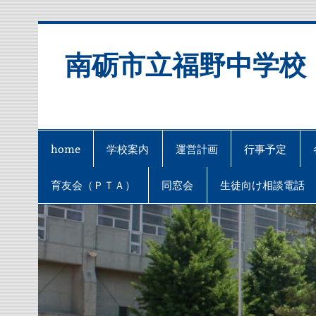
Skip
to
content
南砺市立福野中学校
home
学校案内
運営計画
行事予定
育友会（ＰＴＡ）
同窓会
生徒向け相談電話