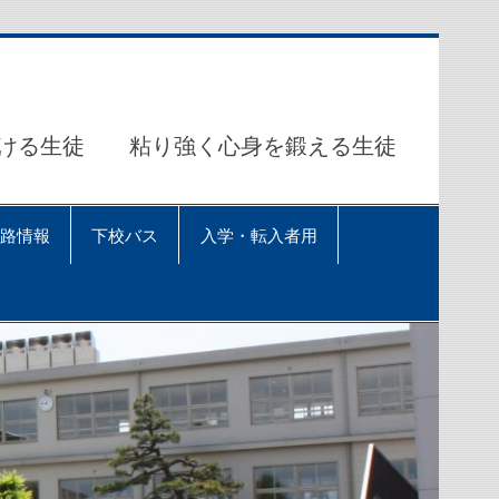
ける生徒 粘り強く心身を鍛える生徒
路情報
下校バス
入学・転入者用