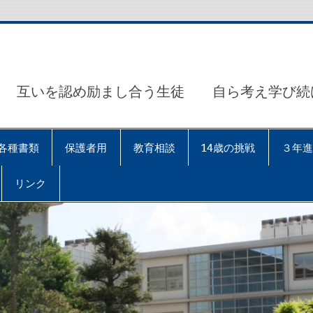
互いを認め励まし合う生徒 自ら考え学び続
各種書類
保護者用
教育相談
14歳の挑戦
３年進
リンク