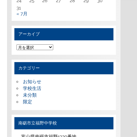
24
25
26
27
28
29
30
31
« 7月
アーカイブ
ア
ー
カ
イ
ブ
カテゴリー
お知らせ
学校生活
未分類
限定
南砺市立福野中学校
富山県南砺市福野1339番地