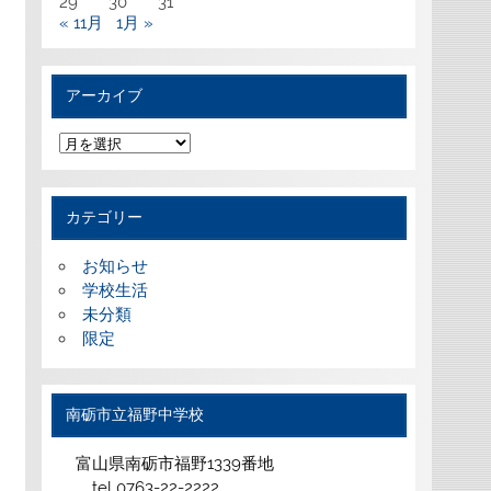
29
30
31
« 11月
1月 »
アーカイブ
ア
ー
カ
イ
ブ
カテゴリー
お知らせ
学校生活
未分類
限定
南砺市立福野中学校
富山県南砺市福野1339番地
tel 0763-22-2222