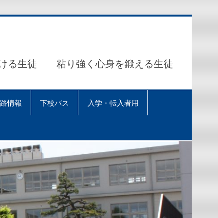
ける生徒 粘り強く心身を鍛える生徒
路情報
下校バス
入学・転入者用