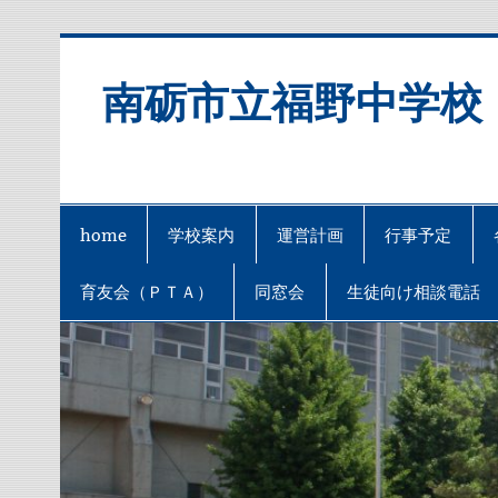
Skip
to
content
南砺市立福野中学校
home
学校案内
運営計画
行事予定
育友会（ＰＴＡ）
同窓会
生徒向け相談電話