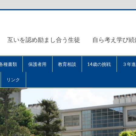
互いを認め励まし合う生徒 自ら考え学び続
各種書類
保護者用
教育相談
14歳の挑戦
３年進
リンク