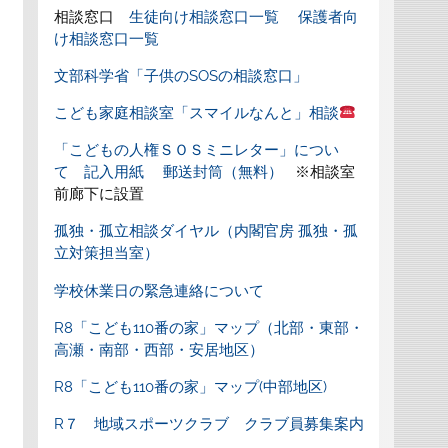
相談窓口
生徒向け相談窓口一覧
保護者向
け相談窓口一覧
文部科学省「子供のSOSの相談窓口」
こども家庭相談室「スマイルなんと」相談
「こどもの人権ＳＯＳミニレター」につい
て
記入用紙
郵送封筒（無料）
※相談室
前廊下に設置
孤独・孤立相談ダイヤル（内閣官房 孤独・孤
立対策担当室）
学校休業日の緊急連絡について
R8「こども110番の家」マップ（北部・東部・
高瀬・南部・西部・安居地区）
R8「こども110番の家」マップ(中部地区)
R７ 地域スポーツクラブ クラブ員募集案内