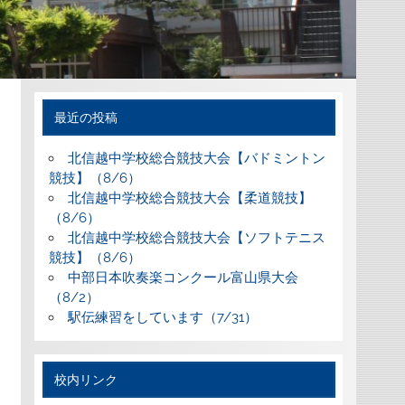
最近の投稿
北信越中学校総合競技大会【バドミントン
競技】（8/6）
北信越中学校総合競技大会【柔道競技】
（8/6）
北信越中学校総合競技大会【ソフトテニス
競技】（8/6）
中部日本吹奏楽コンクール富山県大会
（8/2）
駅伝練習をしています（7/31）
校内リンク