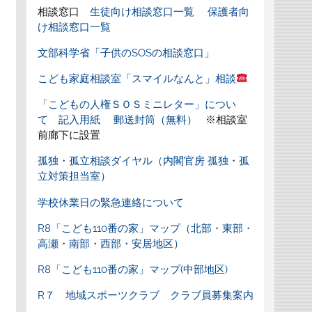
相談窓口
生徒向け相談窓口一覧
保護者向
け相談窓口一覧
文部科学省「子供のSOSの相談窓口」
こども家庭相談室「スマイルなんと」相談
「こどもの人権ＳＯＳミニレター」につい
て
記入用紙
郵送封筒（無料）
※相談室
前廊下に設置
孤独・孤立相談ダイヤル（内閣官房 孤独・孤
立対策担当室）
学校休業日の緊急連絡について
R8「こども110番の家」マップ（北部・東部・
高瀬・南部・西部・安居地区）
R8「こども110番の家」マップ(中部地区)
R７ 地域スポーツクラブ クラブ員募集案内