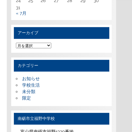
24
25
26
27
28
29
30
31
« 7月
アーカイブ
ア
ー
カ
イ
ブ
カテゴリー
お知らせ
学校生活
未分類
限定
南砺市立福野中学校
富山県南砺市福野1339番地