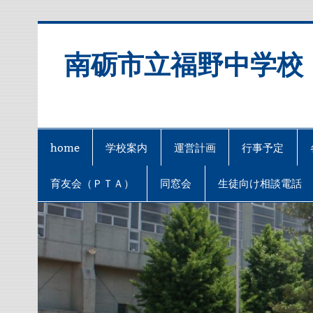
Skip
to
content
南砺市立福野中学校
home
学校案内
運営計画
行事予定
育友会（ＰＴＡ）
同窓会
生徒向け相談電話