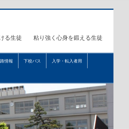
ける生徒 粘り強く心身を鍛える生徒
路情報
下校バス
入学・転入者用