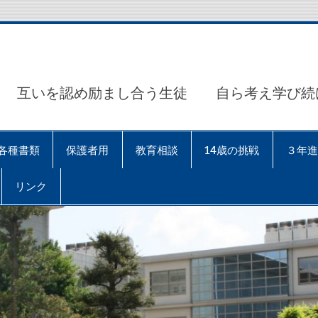
互いを認め励まし合う生徒 自ら考え学び続
各種書類
保護者用
教育相談
14歳の挑戦
３年進
リンク