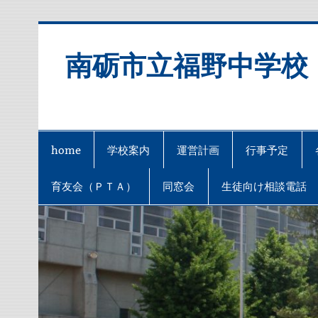
Skip
to
content
南砺市立福野中学校
home
学校案内
運営計画
行事予定
育友会（ＰＴＡ）
同窓会
生徒向け相談電話