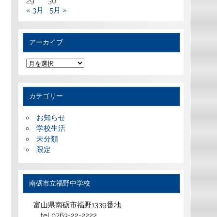
29
30
« 3月
5月 »
アーカイブ
ア
ー
カ
イ
ブ
カテゴリー
お知らせ
学校生活
未分類
限定
南砺市立福野中学校
富山県南砺市福野1339番地
tel 0763-22-2222